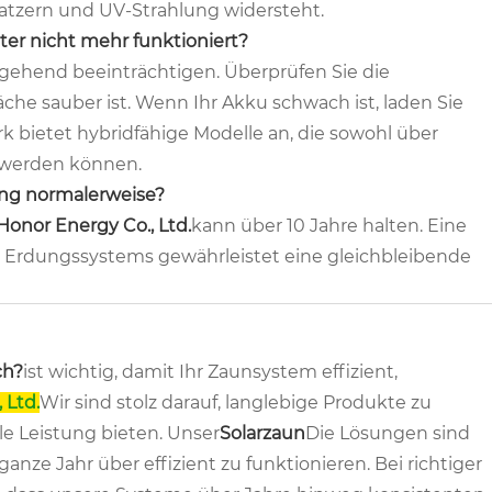
atzern und UV-Strahlung widersteht.
ter nicht mehr funktioniert?
gehend beeinträchtigen. Überprüfen Sie die
äche sauber ist. Wenn Ihr Akku schwach ist, laden Sie
 bietet hybridfähige Modelle an, die sowohl über
n werden können.
ung normalerweise?
onor Energy Co., Ltd.
kann über 10 Jahre halten. Eine
es Erdungssystems gewährleistet eine gleichbleibende
ch?
ist wichtig, damit Ihr Zaunsystem effizient,
 Ltd.
Wir sind stolz darauf, langlebige Produkte zu
e Leistung bieten. Unser
Solarzaun
Die Lösungen sind
ze Jahr über effizient zu funktionieren. Bei richtiger