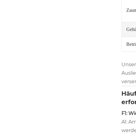
Zaun
Gehä
Betr
Unser
Ausli
verse
Häuf
erfo
F1: Wi
A1: A
werde