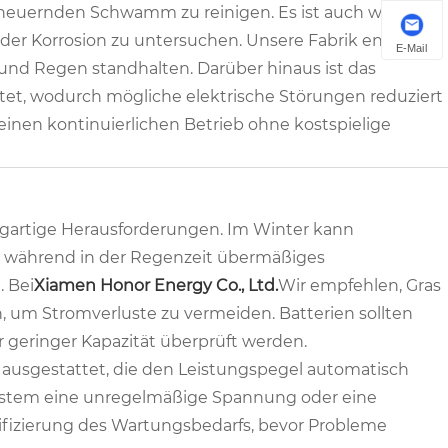
euernden Schwamm zu reinigen. Es ist auch wichtig,
er Korrosion zu untersuchen. Unsere Fabrik entwirft
E-Mail
und Regen standhalten. Darüber hinaus ist das
t, wodurch mögliche elektrische Störungen reduziert
einen kontinuierlichen Betrieb ohne kostspielige
zigartige Herausforderungen. Im Winter kann
n, während in der Regenzeit übermäßiges
. Bei
Xiamen Honor Energy Co., Ltd.
Wir empfehlen, Gras
, um Stromverluste zu vermeiden. Batterien sollten
 geringer Kapazität überprüft werden.
n ausgestattet, die den Leistungspegel automatisch
ystem eine unregelmäßige Spannung oder eine
ifizierung des Wartungsbedarfs, bevor Probleme