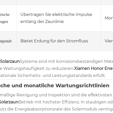
Übertragen Sie elektrische Impulse
rische
Mon
entlang der Zaunlinie
ungen
Bietet Erdung für den Stromfluss
Vier
ngsstab
Solarzaun
Systeme sind mit korrosionsbeständigen Mate
e Wartungshäufigkeit zu reduzieren.
Xiamen Honor Energ
ationale Sicherheits- und Leistungsstandards erfüllt.
iche und monatliche Wartungsrichtlinien
mäßige Reinigung und Inspektion sind die effektivste
Solarzaun
Betrieb mit höchster Effizienz. In staubige
tz die Energieabsorptionsrate des Solarmoduls verring