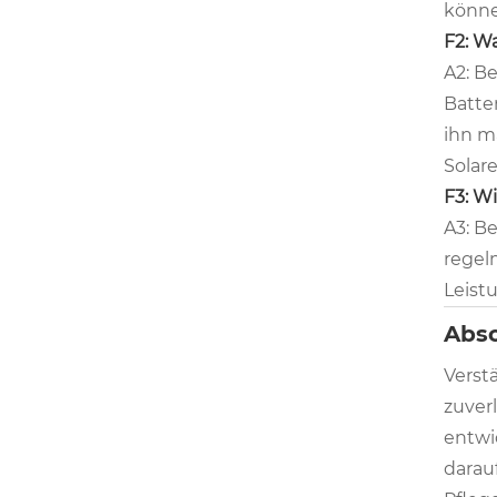
könne
F2: W
A2: B
Batte
ihn m
Solar
F3: W
A3: Be
regel
Leist
Absc
Verst
zuverl
entwi
darau