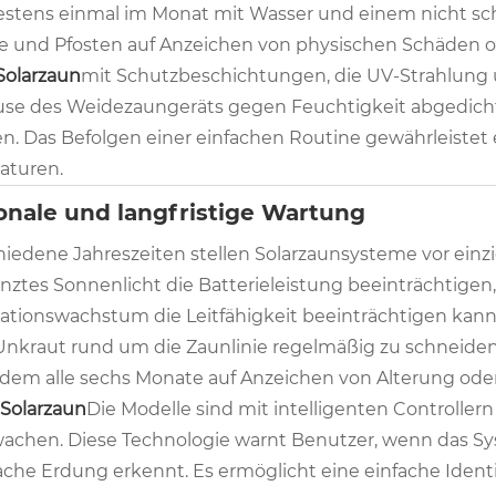
stens einmal im Monat mit Wasser und einem nicht sch
e und Pfosten auf Anzeichen von physischen Schäden od
Solarzaun
mit Schutzbeschichtungen, die UV-Strahlung 
se des Weidezaungeräts gegen Feuchtigkeit abgedichte
n. Das Befolgen einer einfachen Routine gewährleistet 
aturen.
onale und langfristige Wartung
hiedene Jahreszeiten stellen Solarzaunsysteme vor ein
nztes Sonnenlicht die Batterieleistung beeinträchtige
ationswachstum die Leitfähigkeit beeinträchtigen kann
Unkraut rund um die Zaunlinie regelmäßig zu schneiden
dem alle sechs Monate auf Anzeichen von Alterung oder
Solarzaun
Die Modelle sind mit intelligenten Controller
achen. Diese Technologie warnt Benutzer, wenn das S
che Erdung erkennt. Es ermöglicht eine einfache Ident