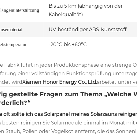
Bis zu 5 km (abhängig von der
längenunterstützung
Kabelqualität)
UV-beständiger ABS-Kunststoff
usematerial
-20°C bis +60°C
iebstemperatur
e Fabrik führt in jeder Produktionsphase eine strenge Q
eferung einer vollständigen Funktionsprüfung unterzoge
ndet wird
Xiamen Honor Energy Co., Ltd.
arbeitet unter 
ig gestellte Fragen zum Thema „Welche W
rderlich?“
e oft sollte ich das Solarpanel meines Solarzauns reinige
m besten reinigen Sie Solarmodule einmal im Monat mi
n Staub, Pollen oder Vogelkot entfernt, die das Sonnenl