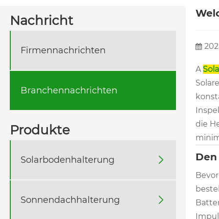
Welc
Nachricht
202
Firmennachrichten
A
Sol
Solar
Branchennachrichten
konst
Inspe
die He
Produkte
minim
Den 
Solarbodenhalterung

Bevor
beste
Sonnendachhalterung

Batter
Impul