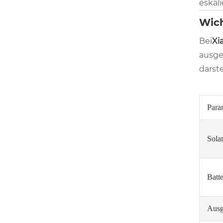
eskali
Wich
Bei
Xi
ausge
darste
Para
Sola
Batte
Ausg