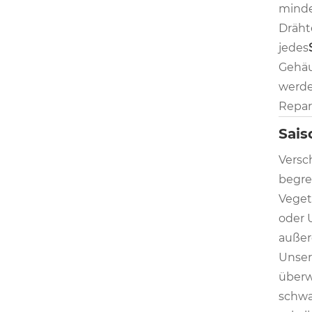
minde
Dräht
jedes
Gehäu
werde
Repar
Sais
Versc
begre
Veget
oder 
außer
Unser
überw
schwa