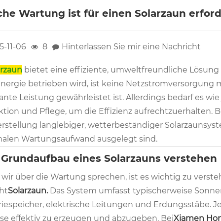
he Wartung ist für einen Solarzaun erford
5-11-06
8
Hinterlassen Sie mir eine Nachricht
arzaun
bietet eine effiziente, umweltfreundliche Lösung 
energie betrieben wird, ist keine Netzstromversorgung m
ante Leistung gewährleistet ist. Allerdings bedarf es w
ktion und Pflege, um die Effizienz aufrechtzuerhalten. B
rstellung langlebiger, wetterbeständiger Solarzaunsysteme
alen Wartungsaufwand ausgelegt sind.
Grundaufbau eines Solarzauns verstehen
 wir über die Wartung sprechen, ist es wichtig zu vers
ht
Solarzaun.
Das System umfasst typischerweise Sonnen
iespeicher, elektrische Leitungen und Erdungsstäbe. Jede
se effektiv zu erzeugen und abzugeben. Bei
Xiamen Hono