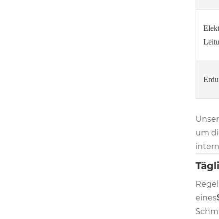
Elekt
Leit
Erdu
Unser
um di
intern
Tägl
Regel
eines
Schmu