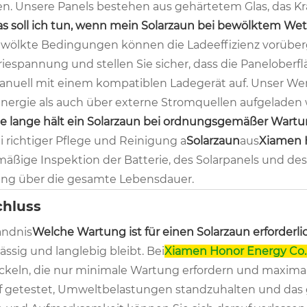
n. Unsere Panels bestehen aus gehärtetem Glas, das Kr
as soll ich tun, wenn mein Solarzaun bei bewölktem Wet
ewölkte Bedingungen können die Ladeeffizienz vorüber
riespannung und stellen Sie sicher, dass die Paneloberfl
anuell mit einem kompatiblen Ladegerät auf. Unser Werk
energie als auch über externe Stromquellen aufgelade
ie lange hält ein Solarzaun bei ordnungsgemäßer Wart
i richtiger Pflege und Reinigung a
Solarzaun
aus
Xiamen H
mäßige Inspektion der Batterie, des Solarpanels und d
ung über die gesamte Lebensdauer.
hluss
ändnis
Welche Wartung ist für einen Solarzaun erforderli
ässig und langlebig bleibt. Bei
Xiamen Honor Energy Co.,
ckeln, die nur minimale Wartung erfordern und maximal
f getestet, Umweltbelastungen standzuhalten und das gan